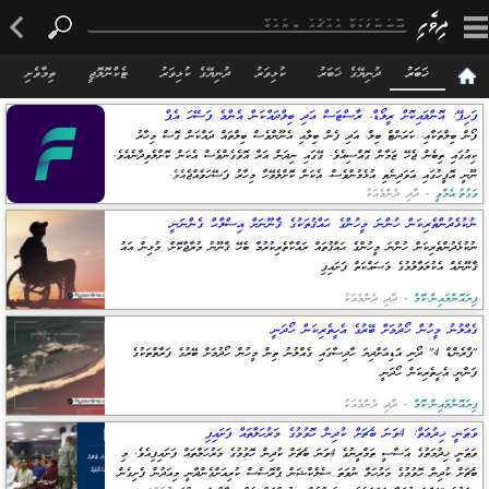
×
ޚަބަރު
ދުނިޔޭގެ ޚަބަރު
ކުޅިވަރު
ދުނިޔޭގެ ކުޅިވަރު
ޓެކްނޮލޮޖީ
ތިމާވެށި
ފަހިޕޭ: އޮންލައިކޮށް ރީލޯޑް، ރާސްޓަސް އަދި ބިލްދައްކަން އެންމެ ފަސޭހަ އެޕް
ފޯން ބިލްތަކާއި، ކަރަންޓް ބިލް، އަދި ފެން ބިލާއި އެނޫންވެސް ބިލްތައް ދައްކަން ގޮސް މިހާރު
ކިއުގައި ތިބެން ޖެހޭ ޒަމާން ގޮއްސިއެވެ. ގޭގައި ނިދަން އަރާ އޮވެގެންވެސް އެކަން ކޮށްލެވިދާނެއެވެ.
ނޫނީ އޮފީހުގައި އަވަދިނެތި އުޅެމުންވެސް، އެކަން ކޮށްލެވޭހާ މިހާރު ފަސޭހަވެއްޖެއެވެ.
ވަގުތު.އެމްވީ -
ދާދި ދެންމެއަކު
ނުކުޅެދުންތެރިކަން ހުންނަ މީހުންގެ ޙައްޤުތަކުގެ ޤާނޫނަށް އިސްލާޙް ގެންނަނީ
ނުކުޅެދުންތެރިކަން ހުންނަ މީހުންގެ ޙައްޤުތައް ރައްކާތެރިކުރުމާ ބެހޭ ޤާނޫނު މުރާޖާކޮށް، މުޅިން އައު
ޤާނޫނެއް އެކުލަވާލުމުގެ މަސައްކަތް ފަށައިފި
ފިޔައޮންލައިން.ކޮމް -
ދާދި ދެންމެއަކު
ގެއްލުނު މީހުން ހޯދުމަށް ބޭރުގެ އެހީތެރިކަން ހޯދަނީ
"ފްރެންޑް 4" ދޯނި އަޑިއަށްދިޔަ ހާދިސާގައި ގެއްލުނު ތިން މީހުން ހޯދުމަށް ބޭރުގެ ފަރާތްތަކުގެ
ފަންނީ އެހީތެރިކަން ހޯދަނީ
ފިޔައޮންލައިން.ކޮމް -
ދާދި ދެންމެއަކު
ވަޠަނީ ޚިދުމަތް: 4ވަނަ ބެޗަށް ކުދިން ހޮވުމުގެ މަރުހަލާތައް ފަށައިފި
ވަޠަނީ ޚިދުމަތުގެ އަސާސީ ތަމްރީނުގެ 4ވަނަ ބެޗަށް ކުދިން ހޮވުމުގެ މަރުހަލާތައް ފަށައިފިއެވެ. މި
ބެޗަށް ކުދިން ހޮވުމުގެ މަރުހަލާ ނުވަތަ ސެލެކްޝަން ޕްރޮސެސް ކުރިއަށްގެންދާނީ މިއަދުން ފެށިގެން